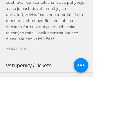
odohráva, kam sa telesná masa pohybuje 
a ako ju nasledovať, meniť jej smer, 
pretvárať, zdvíhať sa s ňou a padať. Je to 
tanec bez choreografie, neustále sa 
meniaca forma v dotyku dvoch a viac 
telesných más. Dotyk nevníma iba cez 
dlane, ale cez každú časť…
Read more
Vstupenky /Tickets
Predaj sa skončil
Typ vstupenky
Bežná cena/ Regular price
Viac informácií
Cena