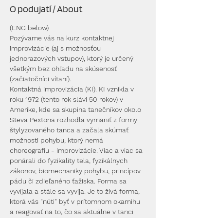
O podujatí / About
(ENG below)
Pozývame vás na kurz kontaktnej 
improvizácie (aj s možnosťou 
jednorazových vstupov), ktorý je určený 
všetkým bez ohľadu na skúsenosť 
(začiatočníci vítaní).
Kontaktná improvizácia (KI). KI vznikla v 
roku 1972 (tento rok slávi 50 rokov) v 
Amerike, kde sa skupina tanečníkov okolo 
Steva Pextona rozhodla vymaniť z formy 
štylyzovaného tanca a začala skúmať 
možnosti pohybu, ktorý nemá 
choreografiu - improvizácie. Viac a viac sa 
ponárali do fyzikality tela, fyzikálnych 
zákonov, biomechaniky pohybu, princípov 
pádu či zdieľaného ťažiska. Forma sa 
vyvíjala a stále sa vyvíja. Je to živá forma, 
ktorá vás "núti" byť v prítomnom okamihu 
a reagovať na to, čo sa aktuálne v tanci 