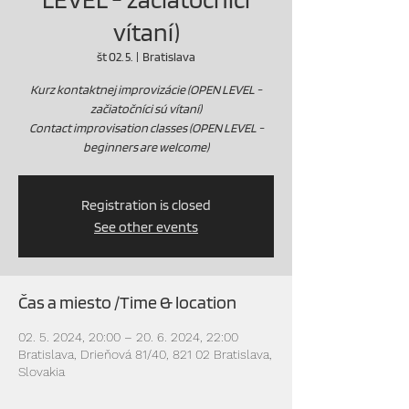
vítaní)
št 02. 5.
  |  
Bratislava
Kurz kontaktnej improvizácie (OPEN LEVEL -
začiatočníci sú vítaní)
Contact improvisation classes (OPEN LEVEL -
beginners are welcome)
Registration is closed
See other events
Čas a miesto /Time & location
02. 5. 2024, 20:00 – 20. 6. 2024, 22:00
Bratislava, Drieňová 81/40, 821 02 Bratislava,
Slovakia