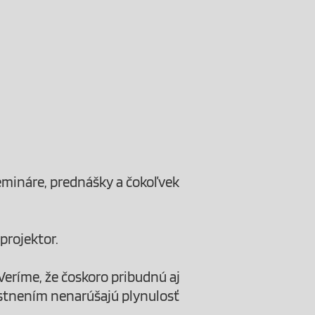
semináre, prednášky a čokoľvek
projektor.
Veríme, že čoskoro pribudnú aj
estnením nenarúšajú plynulosť