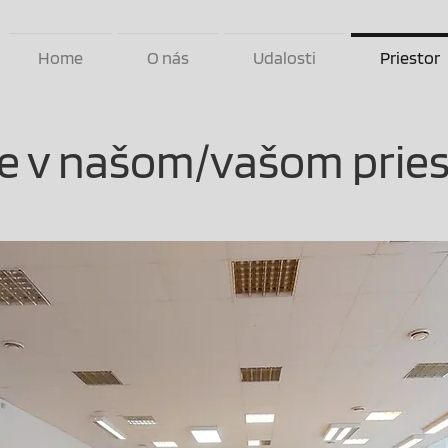
Home
O nás
Udalosti
Priestor
te v našom/vašom priest