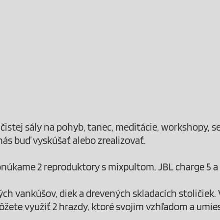
čistej sály na pohyb, tanec, meditácie, workshopy, 
nás buď vyskúšať alebo zrealizovať.
núkame 2 reproduktory s mixpultom, JBL charge 5 a 
ch vankúšov, diek a drevených skladacích stoličiek. 
žete využiť 2 hrazdy, ktoré svojim vzhľadom a umi