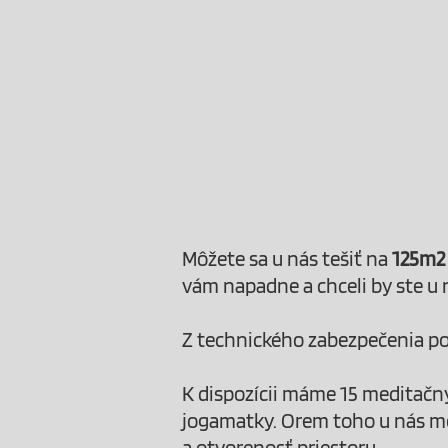
Môžete sa u nás tešiť na
125m2
vám napadne a chceli by ste u 
Z technického zabezpečenia po
K dispozícii máme 15 meditačný
jogamatky. Orem toho u nás mô
a otvorenosť priestoru.