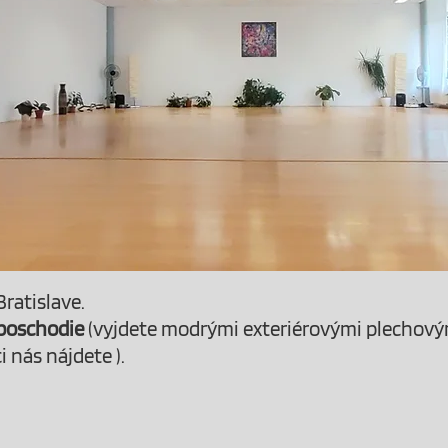
Bratislave.
 poschodie
(vyjdete modrými exteriérovými plechový
i nás nájdete ).