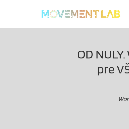
OD NULY. 
pre V
Work