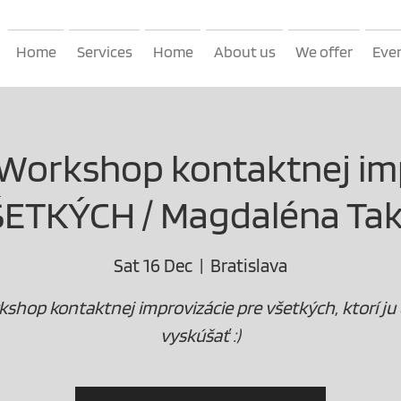
Home
Services
Home
About us
We offer
Eve
Workshop kontaktnej im
ŠETKÝCH / Magdaléna Ta
Sat 16 Dec
  |  
Bratislava
shop kontaktnej improvizácie pre všetkých, ktorí ju
vyskúšať :)