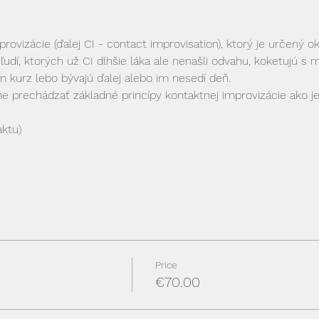
ovizácie (ďalej CI - contact improvisation), ktorý je určený ok
ľudí, ktorých už CI dlhšie láka ale nenašli odvahu, koketujú s 
 kurz lebo bývajú ďalej alebo im nesedí deň.
prechádzať základné princípy kontaktnej improvizácie ako je
aktu)
Price
€70.00