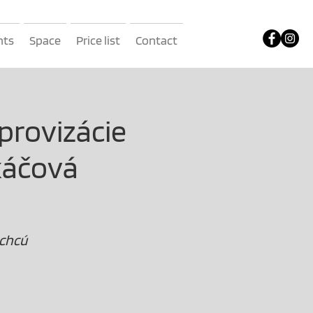
nts
Space
Price list
Contact
provizácie
káčová
 chcú