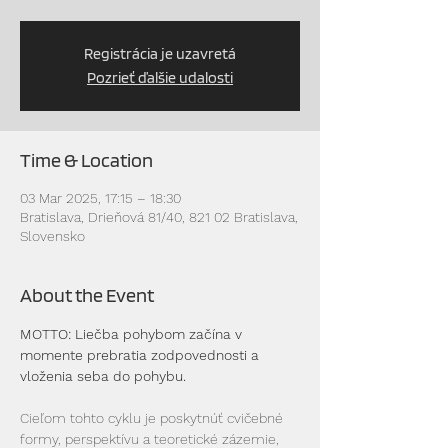
Registrácia je uzavretá
Pozrieť ďalšie udalosti
Time & Location
03 Mar 2025, 17:15 – 18:30
Bratislava, Drieňová 81/40, 821 02 Bratislava,
Slovensko
About the Event
MOTTO: Liečba pohybom začína v 
momente prebratia zodpovednosti a 
vloženia seba do pohybu.
Cieľom tohto cyklu je poskytnúť cvičebné 
formy, perspektívu a teoretické zázemie, 