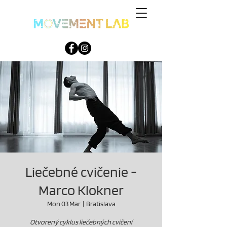
Liečebné cvičenie -
Marco Klokner
Mon 03 Mar
  |  
Bratislava
Otvorený cyklus liečebných cvičení