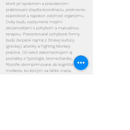
ktoré pri správnom a pravidelnom 
praktizovaní zlepšia koordináciu, prekrvenie, 
elastickosť a napokon odolnosť organizmu.
Cviky budu ovplyvnené mojími 
skúsenosťami s pohybom a manuálnou 
terapiou. Prezentované pohybové formy 
budú čerpané najmä z čínskej kultúry, 
(gréckej:) atletiky a Fighting Monkey 
practice. Do lekcií zakomponujem aj 
poznatky z fyziológie, biomechaniky, 
filozofie skomprimované do kognitívnych 
modelov, ku ktorým sa ľahko vracia.
Ak máte obavy, či zvládne cvičiť alebo 
naopak, či sa nebudete nudiť, nemusíte sa 
báť. Cviky sú škálovateľné v rámci intenzity 
a komplexnosti. Pri cvičení budem od vás 
požadovať bdelosť, rešpekt k sebe a k 
svojím možnostiam, trpezlivosť, odvahu a v 
neposlednom rade je vítaná RADOSŤ z 
cvičenia :). 
Ak chcete získať najlepšie možné výsledky, 