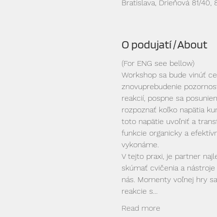
Bratislava, Drieňová 81/40, 
O podujatí / About
(For ENG see bellow)
Workshop sa bude vinúť ces
znovuprebudenie pozornosti
reakcií, pospne sa posuniem
rozpoznať koľko napätia k
toto napätie uvoľniť a trans
funkcie organicky a efektí
vykonáme.
V tejto praxi, je partner 
skúmať cvičenia a nástroje
nás. Momenty voľnej hry sa s
reakcie s…
Read more