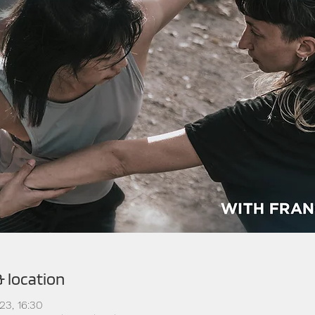
& location
023, 16:30