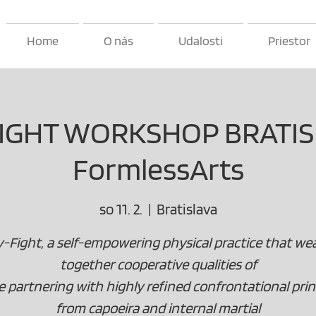
Home
O nás
Udalosti
Priestor
FIGHT WORKSHOP BRATIS
FormlessArts
so 11. 2.
  |  
Bratislava
y-Fight, a self-empowering physical practice that we
together cooperative qualities of
 partnering with highly refined confrontational prin
from capoeira and internal martial