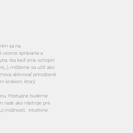
ním sa na 
 vzorce správania a 
bytia. Iba keď sme schopní 
,..), môžeme sa učiť ako 
 znova aktivovať prirodzené 
ým krokom, ktorý 
 zónu. Postupne budeme 
m rade ako nástroje pre 
) možností,  intuitívne 