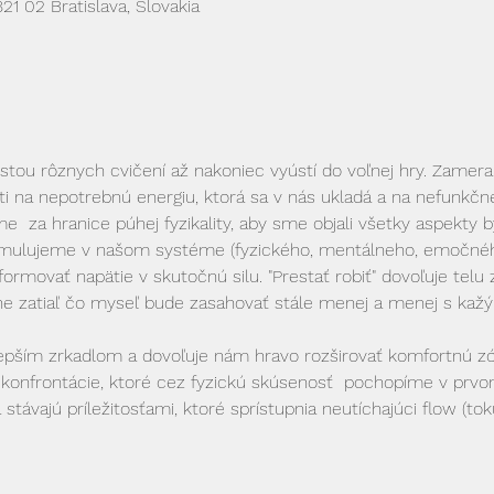
821 02 Bratislava, Slovakia
tou rôznych cvičení až nakoniec vyústí do voľnej hry. Zamera
 na nepotrebnú energiu, ktorá sa v nás ukladá a na nefunkčné
e  za hranice púhej fyzikality, aby sme objali všetky aspekty 
umulujeme v našom systéme (fyzického, mentálneho, emočného
formovať napätie v skutočnú silu. "Prestať robiť" dovoľuje telu
vne zatiaľ čo myseľ bude zasahovať stále menej a menej s kaž
najlepším zrkadlom a dovoľuje nám hravo rozširovať komfortnú
 konfrontácie, ktoré cez fyzickú skúsenosť  pochopíme v prvo
távajú príležitosťami, ktoré sprístupnia neutíchajúci flow (toku