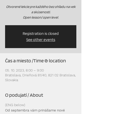
Otvorené lekcie pre každého bez ohľadu na vek
a skúsenosti.
Open lesson/ open level.
Registration is closed
See other events
Čas a miesto /Time & location
05. 10. 2023, 8:00 – 9:00
Bratislava, Drieňová 81/40, 821 02 Bratislava,
Slovakia
O podujatí / About
(ENG below)
Od septembra vám prinášame nové 