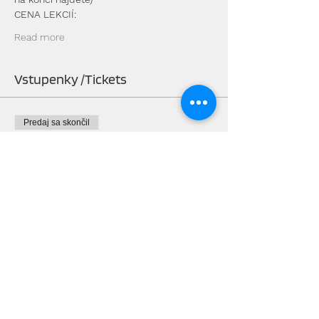
CENA LEKCIÍ:
Read more
Vstupenky /Tickets
Predaj sa skončil
Typ vstupenky
Jeden vstup /One entrance
Viac informácií
Cena
10,00 €
Predaj sa skončil
Typ vstupenky