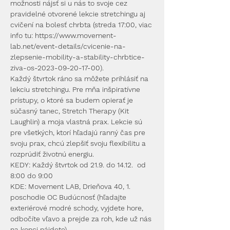
možnosti nájsť si u nás to svoje cez 
pravidelné otvorené lekcie stretchingu aj 
cvičení na bolesť chrbta (streda 17:00, viac 
info tu: https://www.movement-
lab.net/event-details/cvicenie-na-
zlepsenie-mobility-a-stability-chrbtice-
ziva-os-2023-09-20-17-00).
Každý štvrtok ráno sa môžete prihlásiť na 
lekciu stretchingu. Pre mňa inšpiratívne 
prístupy, o ktoré sa budem opierať je 
súčasný tanec, Stretch Therapy (Kit 
Laughlin) a moja vlastná prax. Lekcie sú 
pre všetkých, ktorí hľadajú ranný čas pre 
svoju prax, chcú zlepšiť svoju flexibilitu a 
rozprúdiť životnú energiu. 
KEDY: Každý štvrtok od 21.9. do 14.12.  od 
8:00 do 9:00 
KDE: Movement LAB, Drieňova 40, 1. 
poschodie OC Budúcnosť (hľadajte 
exteriérové modré schody, vyjdete hore, 
odbočíte vľavo a prejde za roh, kde už nás 
na konci nájdete)