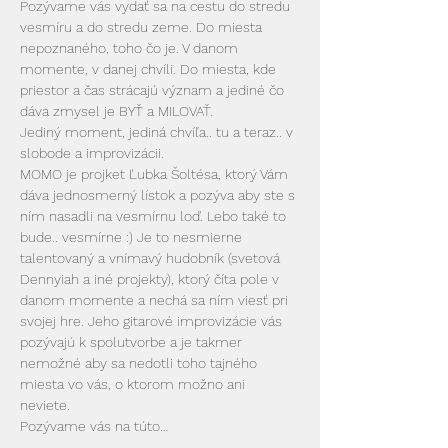
Pozývame vás vydať sa na cestu do stredu 
vesmíru a do stredu zeme. Do miesta 
nepoznaného, toho čo je. V danom 
momente, v danej chvíli. Do miesta, kde 
priestor a čas strácajú význam a jediné čo 
dáva zmysel je BYŤ a MILOVAŤ.
Jediný moment, jediná chvíľa.. tu a teraz.. v 
slobode a improvizácii.
MOMO je projket Ľubka Šoltésa, ktorý Vám 
dáva jednosmerný lístok a pozýva aby ste s 
ním nasadli na vesmírnu loď. Lebo také to 
bude.. vesmírne :) Je to nesmierne 
talentovaný a vnímavý hudobník (svetová 
Dennyiah a iné projekty), ktorý číta pole v 
danom momente a nechá sa ním viesť pri 
svojej hre. Jeho gitarové improvizácie vás 
pozývajú k spolutvorbe a je takmer 
nemožné aby sa nedotli toho tajného 
miesta vo vás, o ktorom možno ani 
neviete. 
Pozývame vás na túto…