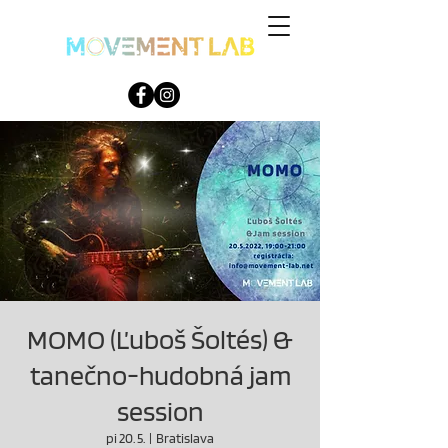
MOMO (Ľuboš Šoltés) &
tanečno-hudobná jam
session
pi 20. 5.
  |  
Bratislava