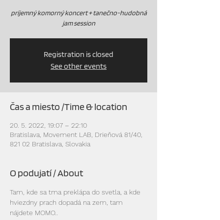
príjemný komorný koncert + tanečno-hudobná
jam session
Registration is closed
See other events
Čas a miesto /Time & location
20. 5. 2022, 19:07 – 22:10
Bratislava, Movement LAB, Drieňová 81/40,
821 02 Bratislava, Slovakia
O podujatí / About
Tam, kde sa tma preklápa do svetla, a kde 
hviezdny prach dopadá na zem, tam 
nájdete MOMO..