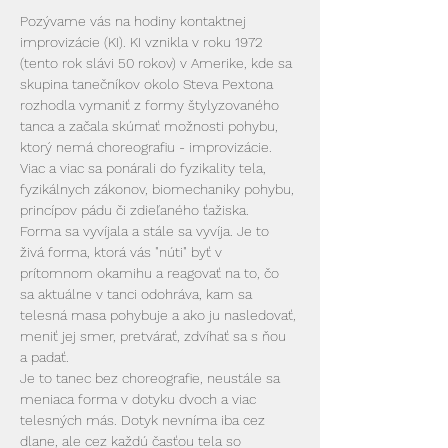
Pozývame vás na hodiny kontaktnej 
improvizácie (KI). KI vznikla v roku 1972 
(tento rok slávi 50 rokov) v Amerike, kde sa 
skupina tanečníkov okolo Steva Pextona 
rozhodla vymaniť z formy štylyzovaného 
tanca a začala skúmať možnosti pohybu, 
ktorý nemá choreografiu - improvizácie. 
Viac a viac sa ponárali do fyzikality tela, 
fyzikálnych zákonov, biomechaniky pohybu, 
princípov pádu či zdieľaného ťažiska. 
Forma sa vyvíjala a stále sa vyvíja. Je to 
živá forma, ktorá vás "núti" byť v 
prítomnom okamihu a reagovať na to, čo 
sa aktuálne v tanci odohráva, kam sa 
telesná masa pohybuje a ako ju nasledovať, 
meniť jej smer, pretvárať, zdvíhať sa s ňou 
a padať.
Je to tanec bez choreografie, neustále sa 
meniaca forma v dotyku dvoch a viac 
telesných más. Dotyk nevníma iba cez 
dlane, ale cez každú časťou tela so 