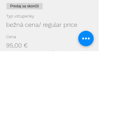
Predaj sa skončil
Typ vstupenky
bežná cena/ regular price
Cena
95,00 €
+2,38 € Poplatok za službu nákupu
vstupeniek
Predaj sa skončil
Typ vstupenky
podporná cena/ supporter
price
Cena
115,00 €
+2,88 € Poplatok za službu nákupu