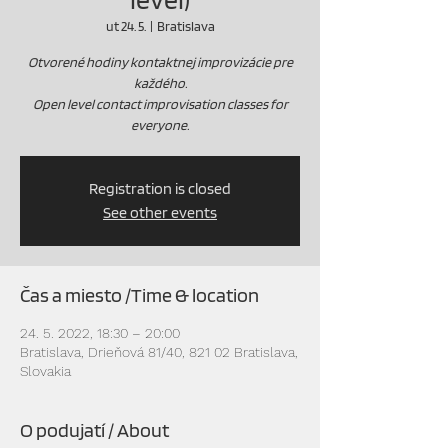
ut 24. 5.
  |  
Bratislava
Otvorené hodiny kontaktnej improvizácie pre
každého.
Open level contact improvisation classes for
everyone.
Registration is closed
See other events
Čas a miesto /Time & location
24. 5. 2022, 18:30 – 20:00
Bratislava, Drieňová 81/40, 821 02 Bratislava,
Slovakia
O podujatí / About