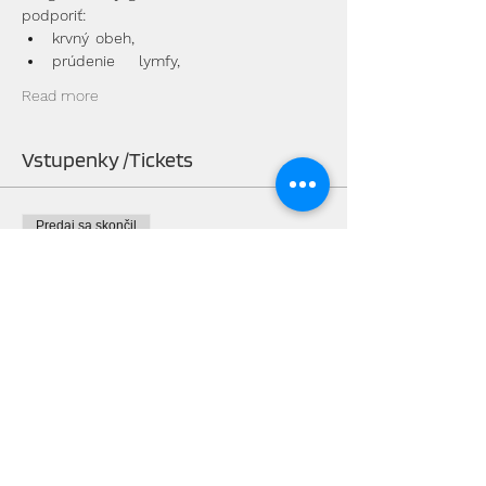
podporiť:
krvný 	obeh,
prúdenie 	lymfy,
Read more
Vstupenky /Tickets
Predaj sa skončil
Typ vstupenky
Jeden vstup /One entrance
Viac informácií
Cena
12,00 €
Predaj sa skončil