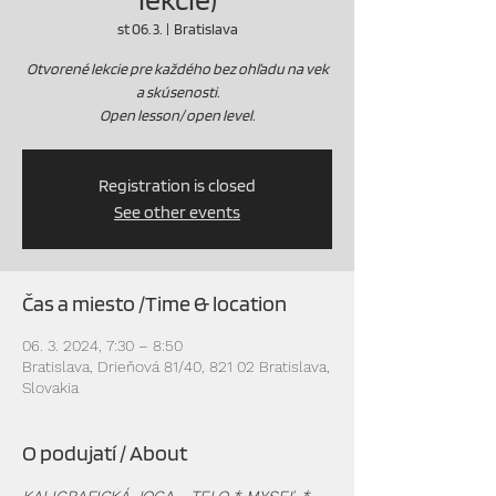
st 06. 3.
  |  
Bratislava
Otvorené lekcie pre každého bez ohľadu na vek
a skúsenosti.
Open lesson/ open level.
Registration is closed
See other events
Čas a miesto /Time & location
06. 3. 2024, 7:30 – 8:50
Bratislava, Drieňová 81/40, 821 02 Bratislava,
Slovakia
O podujatí / About