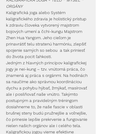
KALIGRAFICKÁ JOGA - TELO * MYSEĽ * 
ORGÁNY
Kaligrafická joga alebo Systém 
kaligrafického zdravia je holistický prístup 
k zdraviu človeka vytvorený majstrom 
bojových umení a čchi-kungu Majstrom 
Zhen Hua Yangom. Jeho cieľom je 
prinavrátiť telu stratenú harmóniu, zlepšiť 
spojenie samých so sebou  a tak priniesť 
do života pocit ľahkosti.
Jedným z hlavných princípov kaligrafickej 
jogy je nei-kung – tzv. vnútorná práca, čo 
znamená aj práca s orgánmi. Na hodinách 
sa naučíme ako správnou koordináciou 
dychu a pohybu hýbať, žmýkať, masírovať 
ale i posilňovať naše vnútro. Takýmto 
postupným a pravidelným tréningom 
dosiahneme to, že naše fascie v oblasti 
brušnej steny budú pružnejšie a voľnejšie, 
čo prinesie lepšie prekrvenie a fungovanie 
nielen našich orgánov ale i celého tela.
Kaligrafickou jogou vieme efektívne 