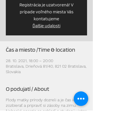
Registrácia je uzatvorená! V
prípade voľného miesta Vás
kontatujeme
Ďalšie udalosti
Čas a miesto /Time & location
28. 10. 2021, 18:00 – 20:00
Bratislava, Drieňová 81/40, 821 02 Bratislava,
Slovakia
O podujatí / About
Plody matky prírody dozreli a je čas ich
zozbierať a pripraviť si zásoby na zimu.
Nebeská energia sa ochladí a studený vietor
rozfúka opadané lístie...
V tomto období nastáva rovnováha medzi