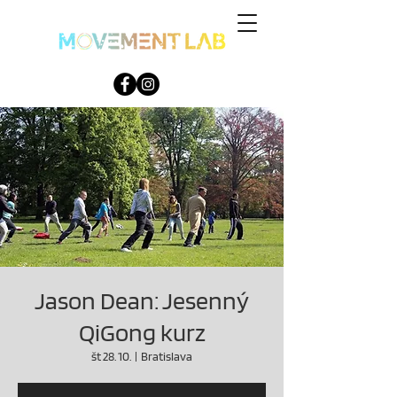
Jason Dean: Jesenný
QiGong kurz
št 28. 10.
  |  
Bratislava