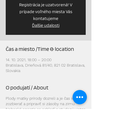
Registrácia je uzatvorená! V
prípade voľného miesta Vás
kontatujeme
Ďalšie udalosti
Čas a miesto /Time & location
14. 10. 2021, 18:00 – 20:00
Bratislava, Drieňová 81/40, 821 02 Bratislava,
Slovakia
O podujatí / About
Plody matky prírody dozreli a je čas ich
zozbierať a pripraviť si zásoby na zimu.
Nebeská energia sa ochladí a studený vietor
rozfúka opadané lístie...
V tomto období nastáva rovnováha medzi