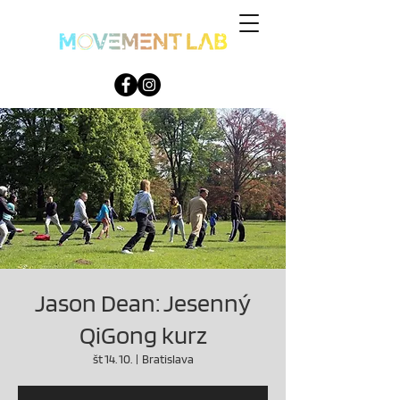
Jason Dean: Jesenný
QiGong kurz
št 14. 10.
  |  
Bratislava