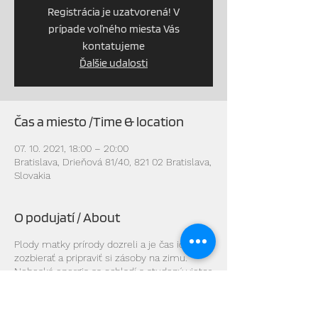
Registrácia je uzatvorená! V
prípade voľného miesta Vás
kontatujeme
Ďalšie udalosti
Čas a miesto /Time & location
07. 10. 2021, 18:00 – 20:00
Bratislava, Drieňová 81/40, 821 02 Bratislava,
Slovakia
O podujatí / About
Plody matky prírody dozreli a je čas ich
zozbierať a pripraviť si zásoby na zimu.
Nebeská energia sa ochladí a studený vietor
rozfúka opadané lístie...
V tomto období nastáva rovnováha medzi