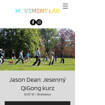
Jason Dean: Jesenný
QiGong kurz
št 07. 10.
  |  
Bratislava