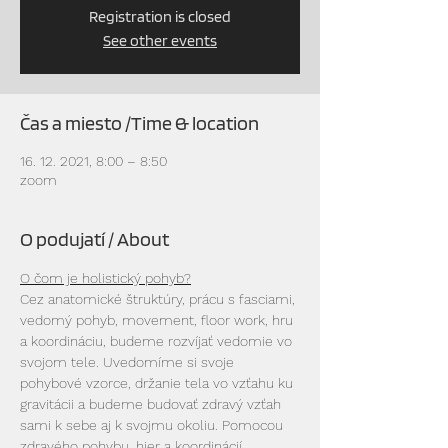
Registration is closed
See other events
Čas a miesto /Time & location
16. 12. 2021, 8:00 – 8:50
zoom
O podujatí / About
O čom je holistický pohyb?
Cez anatomické štruktúry, prácu s fasciami, 
vedomý pohyb, movement, floor work, hru 
a koordináciu, budeme rozvíjať vedomie vo 
svojom tele. Uvedomíme si svoje 
pohybové vzorce, držanie tela vo vzťahu ku 
gravitácii a budeme budovať zdravý vzťah 
sami k sebe aj k svojmu okoliu. Pomocou 
zdravého pohybu, hier a koordinácií 