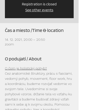
Registration is closed
See other events
Čas a miesto /Time & location
14. 12. 2021, 20:00 – 20:50
zoom
O podujatí / About
O čom je holistický pohyb?
Cez anatomické štruktúry, prácu s fasciami, 
vedomý pohyb, movement, floor work, hru 
a koordináciu, budeme rozvíjať vedomie vo 
svojom tele. Uvedomíme si svoje 
pohybové vzorce, držanie tela vo vzťahu ku 
gravitácii a budeme budovať zdravý vzťah 
sami k sebe aj k svojmu okoliu. Pomocou 
zdravého pohybu, hier a koordinácií 