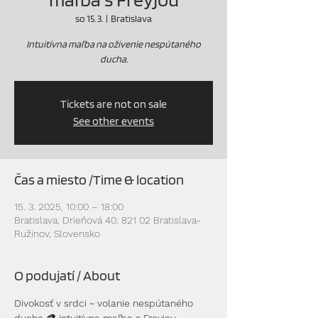
so 15. 3.
  |  
Bratislava
Intuitívna maľba na oživenie nespútaného
ducha.
Tickets are not on sale
See other events
Čas a miesto /Time & location
15. 3. 2025, 10:00 – 18:00
Bratislava, Drieňová 40, 821 02 Bratislava-
Ružinov, Slovensko
O podujatí / About
Divokosť v srdci ~ volanie nespútaného 