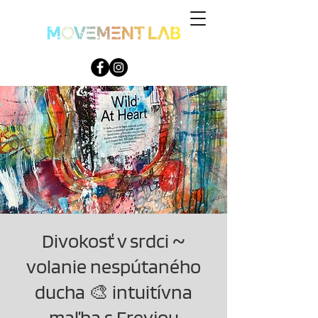
Divokosť v srdci ~
volanie nespútaného
ducha 🎨 intuitívna
maľba s Freyjou