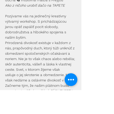
ducha 🎨 intuitívna maľba s Freyjou
Ako z ničoho urobiť dačo na TAPETE
Pozývame vás na jedinečný kreatívny 
výtvarný workshop. S prichádzajúcou 
jarou opäť zapáliť pocit slobody, 
dobrodružstva a hlbokého spojenia s 
naším bytím.
Prirodzená divokosť existuje v každom z 
nás, prapôvodný duch, ktorý túži uniknúť z 
obmedzení spoločenských očakávaní a 
noriem. Nie je to však chaos alebo rebélia; 
skôr autenticita, vášeň a láska k vlastnej 
ceste. Svet, v ktorom žijeme však 
usiluje o jej skrotenie a obmedzenie. My sa 
však nedáme a oslávime divokosť v nás.
Začneme tým, že našim plátnom bude 
naozaj netradičný podklad, PÁSY TAPETY, 
na ktorých môžeme kreatívne aranžovať 
a vyjednávať s podkladom, tvorivým 
materiálom, farbami a technikami na 
milión spôsobov, tak ako deti. Budeme 