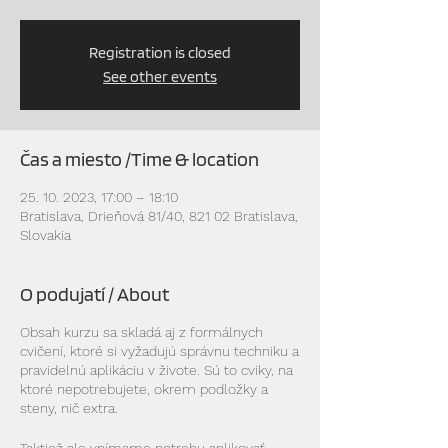
Registration is closed
See other events
Čas a miesto /Time & location
25. 10. 2023, 17:00 – 18:10
Bratislava, Drieňová 81/40, 821 02 Bratislava,
Slovakia
O podujatí / About
Obsah kurzu sa skladá aj z formálnych
cvičení, ktoré si vyžadujú správnu techniku a
pravidelnú aplikáciu v živote. Sú to cviky, na
ktoré nepotrebujete, okrem podložky a
steny, nič extra.